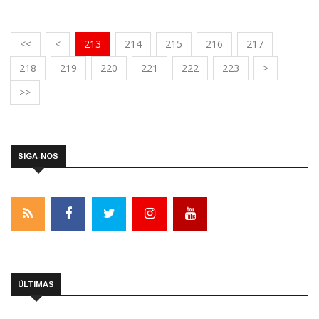
<<
<
213
214
215
216
217
218
219
220
221
222
223
>
>>
SIGA-NOS
ÚLTIMAS