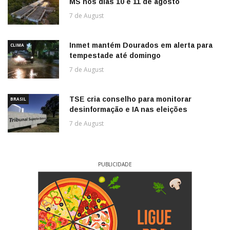
MS nos dias 10 e 11 de agosto
7 de August
Inmet mantém Dourados em alerta para
CLIMA
tempestade até domingo
7 de August
TSE cria conselho para monitorar
BRASIL
desinformação e IA nas eleições
7 de August
PUBLICIDADE