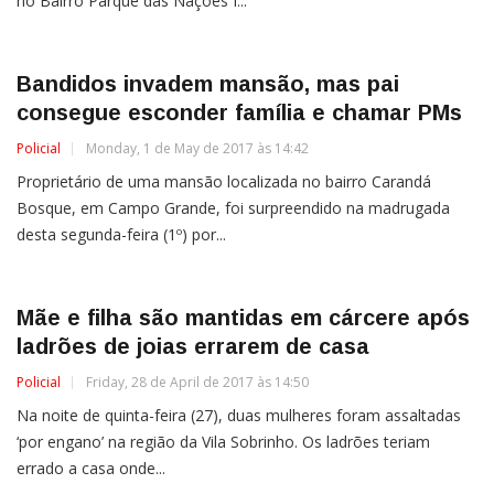
no Bairro Parque das Nações I...
Bandidos invadem mansão, mas pai
consegue esconder família e chamar PMs
Policial
Monday, 1 de May de 2017 às 14:42
Proprietário de uma mansão localizada no bairro Carandá
Bosque, em Campo Grande, foi surpreendido na madrugada
desta segunda-feira (1º) por...
Mãe e filha são mantidas em cárcere após
ladrões de joias errarem de casa
Policial
Friday, 28 de April de 2017 às 14:50
Na noite de quinta-feira (27), duas mulheres foram assaltadas
‘por engano’ na região da Vila Sobrinho. Os ladrões teriam
errado a casa onde...