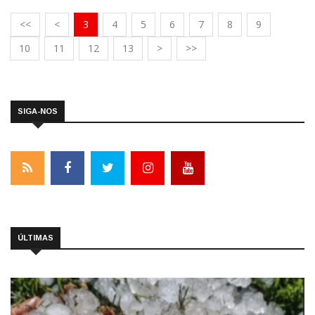
<<
<
3
4
5
6
7
8
9
10
11
12
13
>
>>
SIGA-NOS
ÚLTIMAS