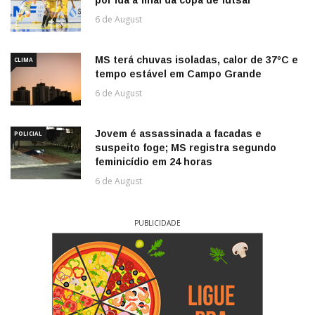
por ida à final da copa de futsal
6 de August
MS terá chuvas isoladas, calor de 37ºC e
CLIMA
tempo estável em Campo Grande
6 de August
Jovem é assassinada a facadas e
POLICIAL
suspeito foge; MS registra segundo
feminicídio em 24 horas
6 de August
PUBLICIDADE