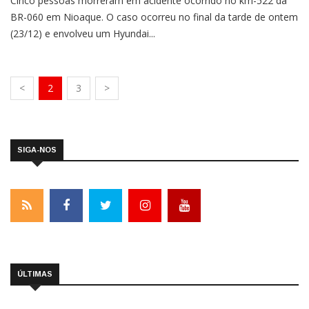
Cinco pessoas morreram em acidente ocorrido no km-522 da
BR-060 em Nioaque. O caso ocorreu no final da tarde de ontem
(23/12) e envolveu um Hyundai...
<
2
3
>
SIGA-NOS
ÚLTIMAS