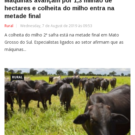
Máquinas avançam por 1,3 milhão de
hectares e colheita do milho entra na
metade final
Rural
Wednesday, 7 de August de 2019 às 09:53
A colheita do milho 2ª safra está na metade final em Mato
Grosso do Sul. Especialistas ligados ao setor afirmam que as
máquinas...
RURAL