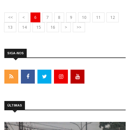
<<
<
6
7
8
9
10
11
12
13
14
15
16
>
>>
SIGA-NOS
ÚLTIMAS