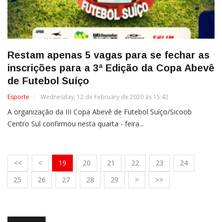
Restam apenas 5 vagas para se fechar as
inscrições para a 3ª Edição da Copa Abevê
de Futebol Suíço
Esporte
Wednesday, 12 de February de 2020 às 15:42
A organização da III Copa Abevê de Futebol Suíço/Sicoob
Centro Sul confirmou nesta quarta - feira...
<<
<
19
20
21
22
23
24
25
26
27
28
29
>
>>