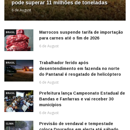
pode superar 11 milhões de toneladas
6 de August
Marrocos suspende tarifa de importação
BRASIL
para carnes até o fim de 2026
6 de August
Trabalhador ferido após
BRASIL
desentendimento em fazenda no norte
do Pantanal é resgatado de helicóptero
6 de August
Prefeitura lança Campeonato Estadual de
BRASIL
Bandas e Fanfarras e vai receber 30
municípios
6 de August
Previsão de vendaval e tempestade
CLIMA
coloca Dourados em alerta até sábado