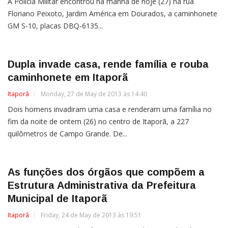
A Polícia Militar encontrou na manhã de hoje (27) na rua
Floriano Peixoto, Jardim América em Dourados, a caminhonete
GM S-10, placas DBQ-6135...
Dupla invade casa, rende família e rouba
caminhonete em Itaporã
Itaporã
Monday, 27 de May de 2013 às 14:40
Dois homens invadiram uma casa e renderam uma família no
fim da noite de ontem (26) no centro de Itaporã, a 227
quilômetros de Campo Grande. De...
As funções dos órgãos que compõem a
Estrutura Administrativa da Prefeitura
Municipal de Itaporã
Itaporã
Friday, 24 de May de 2013 às 19:51