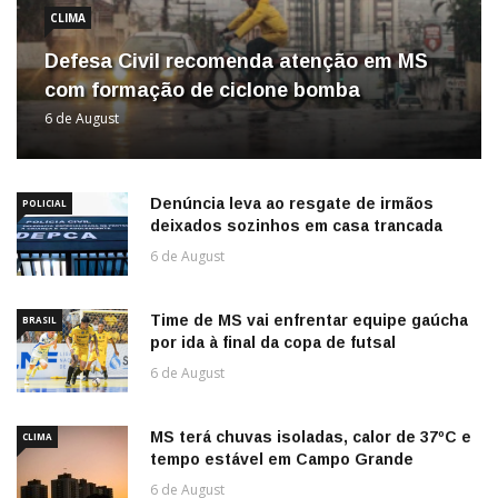
CLIMA
Defesa Civil recomenda atenção em MS
com formação de ciclone bomba
6 de August
Denúncia leva ao resgate de irmãos
POLICIAL
deixados sozinhos em casa trancada
6 de August
Time de MS vai enfrentar equipe gaúcha
BRASIL
por ida à final da copa de futsal
6 de August
MS terá chuvas isoladas, calor de 37ºC e
CLIMA
tempo estável em Campo Grande
6 de August