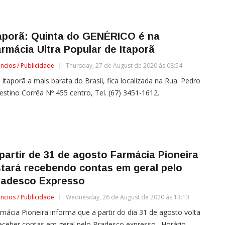
taporã: Quinta do GENÉRICO é na
rmácia Ultra Popular de Itaporã
ncios / Publicidade
Thursday, 27 de August de 2020 às 08:54
Itaporã a mais barata do Brasil, fica localizada na Rua: Pedro
estino Corrêa Nº 455 centro, Tel. (67) 3451-1612.
partir de 31 de agosto Farmácia Pioneira
tará recebendo contas em geral pelo
radesco Expresso
ncios / Publicidade
Wednesday, 26 de August de 2020 às 13:13
mácia Pioneira informa que a partir do dia 31 de agosto volta
eceber contas em geral pelo Bradesco expresso. Horário...