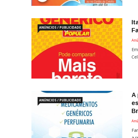
I
ANÚNCIOS / PUBLICIDADE
Fa
Anú
Em 
Cel
A 
ANÚNCIOS / PUBLICIDADE
es
B
Anú
Far
a r