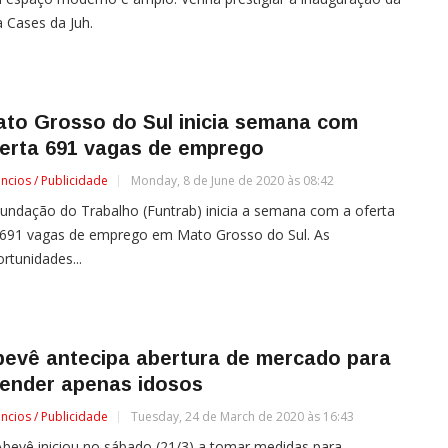
a Cases da Juh.
ato Grosso do Sul inicia semana com
ferta 691 vagas de emprego
ncios / Publicidade
Monday, 8 de June de 2020 às 08:42
undação do Trabalho (Funtrab) inicia a semana com a oferta
 691 vagas de emprego em Mato Grosso do Sul. As
rtunidades...
bevê antecipa abertura de mercado para
tender apenas idosos
ncios / Publicidade
Tuesday, 24 de March de 2020 às 16:43
bevê iniciou no sábado (21/3) a tomar medidas para