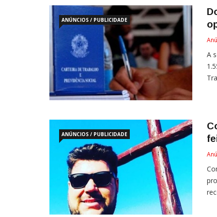
D
ANÚNCIOS / PUBLICIDADE
o
Anú
A 
1.
Tr
C
ANÚNCIOS / PUBLICIDADE
fe
Anú
Com
pro
rec