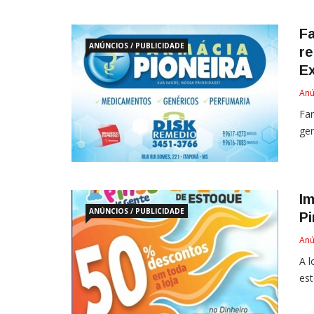
Fa
ANÚNCIOS / PUBLICIDADE
r
E
Anú
Far
ger
Im
ANÚNCIOS / PUBLICIDADE
P
Anú
A l
est