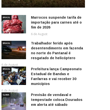
Marrocos suspende tarifa de
BRASIL
importação para carnes até o
fim de 2026
6 de August
Trabalhador ferido após
BRASIL
desentendimento em fazenda
no norte do Pantanal é
resgatado de helicóptero
6 de August
Prefeitura lança Campeonato
BRASIL
Estadual de Bandas e
Fanfarras e vai receber 30
municípios
6 de August
Previsão de vendaval e
CLIMA
tempestade coloca Dourados
em alerta até sábado