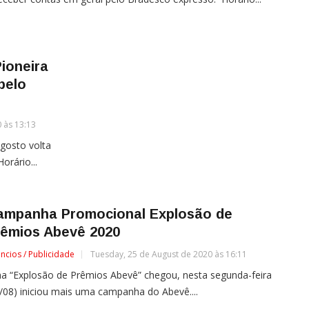
Pioneira
pelo
 às 13:13
agosto volta
orário...
ampanha Promocional Explosão de
rêmios Abevê 2020
ncios / Publicidade
Tuesday, 25 de August de 2020 às 16:11
a “Explosão de Prêmios Abevê” chegou, nesta segunda-feira
/08) iniciou mais uma campanha do Abevê....