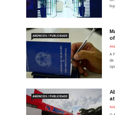
loj
M
ANÚNCIOS / PUBLICIDADE
o
Anú
A F
de
opo
A
ANÚNCIOS / PUBLICIDADE
a
Anú
O A