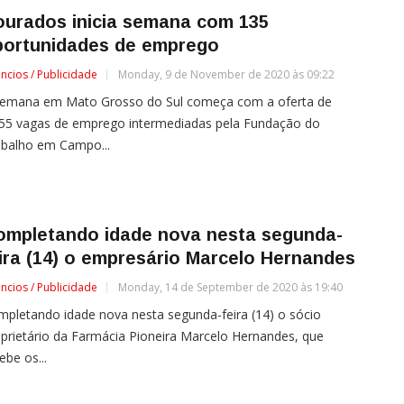
ourados inicia semana com 135
portunidades de emprego
ncios / Publicidade
Monday, 9 de November de 2020 às 09:22
semana em Mato Grosso do Sul começa com a oferta de
555 vagas de emprego intermediadas pela Fundação do
abalho em Campo...
ompletando idade nova nesta segunda-
ira (14) o empresário Marcelo Hernandes
ncios / Publicidade
Monday, 14 de September de 2020 às 19:40
pletando idade nova nesta segunda-feira (14) o sócio
prietário da Farmácia Pioneira Marcelo Hernandes, que
ebe os...