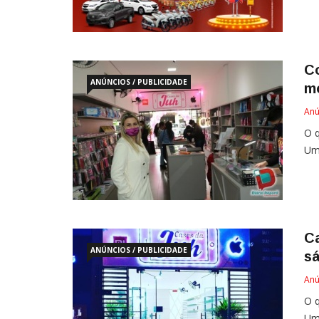
Co
ANÚNCIOS / PUBLICIDADE
m
Anú
O q
Um
Ca
ANÚNCIOS / PUBLICIDADE
s
Anú
O q
Um