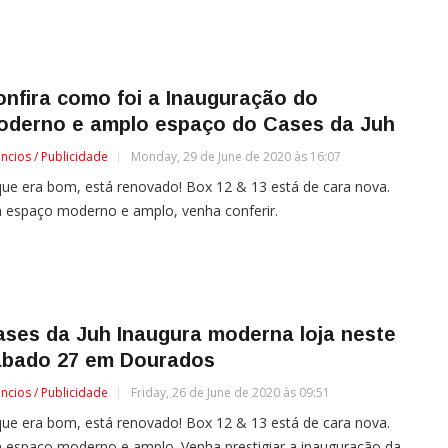
nfira como foi a Inauguração do
oderno e amplo espaço do Cases da Juh
ncios / Publicidade
Monday, 29 de June de 2020 às 16:07
ue era bom, está renovado! Box 12 & 13 está de cara nova.
 espaço moderno e amplo, venha conferir.
ses da Juh Inaugura moderna loja neste
ábado 27 em Dourados
ncios / Publicidade
Friday, 26 de June de 2020 às 09:51
ue era bom, está renovado! Box 12 & 13 está de cara nova.
 espaço moderno e amplo. Venha prestigiar a inauguração da