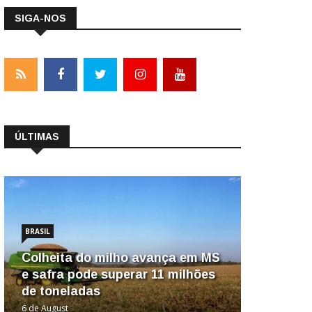
SIGA-NOS
ÚLTIMAS
BRASIL
Colheita do milho avança em MS
e safra pode superar 11 milhões
de toneladas
6 de August