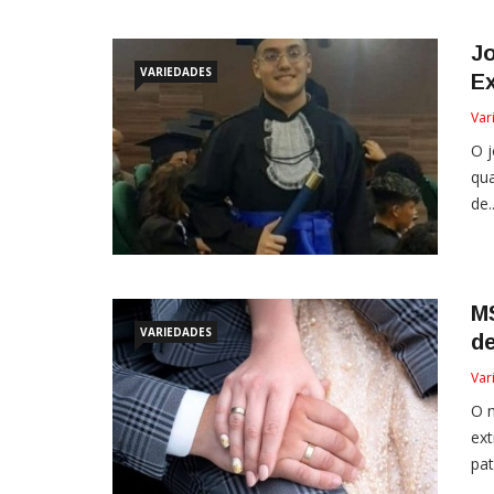
J
VARIEDADES
E
Var
O j
qua
de..
M
VARIEDADES
de
Var
O n
ext
pat