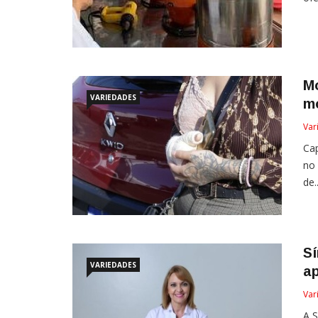
Mo
VARIEDADES
mo
Var
Cap
no 
de..
Sí
VARIEDADES
a
Var
A S