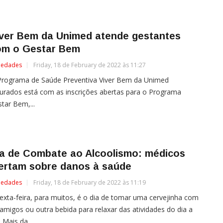
iver Bem da Unimed atende gestantes
om o Gestar Bem
iedades
Friday, 18 de February de 2022 às 11:27
Programa de Saúde Preventiva Viver Bem da Unimed
rados está com as inscrições abertas para o Programa
tar Bem,...
ia de Combate ao Alcoolismo: médicos
lertam sobre danos à saúde
iedades
Friday, 18 de February de 2022 às 11:19
exta-feira, para muitos, é o dia de tomar uma cervejinha com
amigos ou outra bebida para relaxar das atividades do dia a
. Mais da...