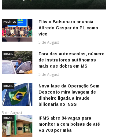
Flávio Bolsonaro anuncia
POLÍTICA
Alfredo Gaspar do PL como
vice
5 de August
Fora das autoescolas, número
BRASIL
de instrutores autônomos
mais que dobra em MS
5 de August
Nova fase da Operação Sem
BRASIL
Desconto mira lavagem de
dinheiro ligada a fraude
bilionária no INSS
5 de August
IFMS abre 84 vagas para
BRASIL
monitoria com bolsas de até
R$ 700 por mês