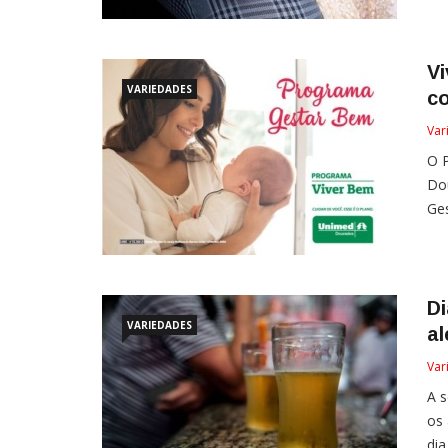
V
VARIEDADES
c
Var
O 
Dou
Ges
D
VARIEDADES
a
Var
A s
os 
dia