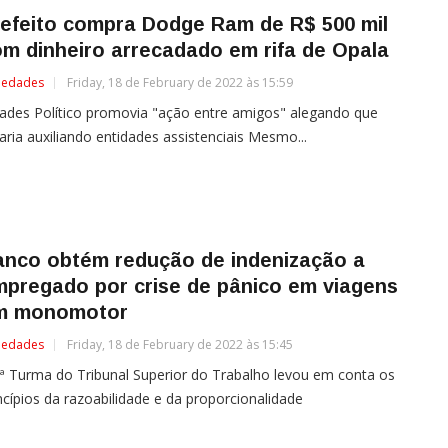
efeito compra Dodge Ram de R$ 500 mil
m dinheiro arrecadado em rifa de Opala
iedades
Friday, 18 de February de 2022 às 15:59
ades Político promovia "ação entre amigos" alegando que
aria auxiliando entidades assistenciais Mesmo...
anco obtém redução de indenização a
pregado por crise de pânico em viagens
m monomotor
iedades
Friday, 18 de February de 2022 às 15:45
ª Turma do Tribunal Superior do Trabalho levou em conta os
ncípios da razoabilidade e da proporcionalidade