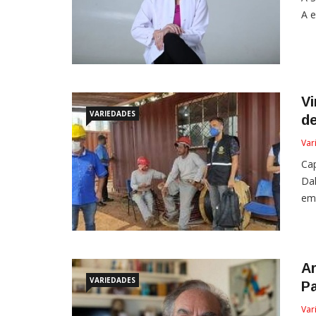
A e
Vi
VARIEDADES
d
Var
Cap
Dal
em 
A
VARIEDADES
P
Var