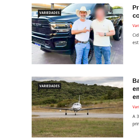
Pr
VARIEDADES
co
Var
Cid
est
B
VARIEDADES
em
e
Var
A 3
pri