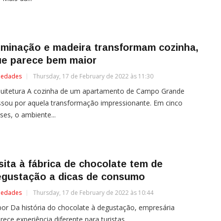
uminação e madeira transformam cozinha,
ue parece bem maior
iedades
Thursday, 17 de February de 2022 às 11:30
quitetura A cozinha de um apartamento de Campo Grande
sou por aquela transformação impressionante. Em cinco
es, o ambiente...
sita à fábrica de chocolate tem de
egustação a dicas de consumo
iedades
Thursday, 17 de February de 2022 às 10:44
or Da história do chocolate à degustação, empresária
rece experiência diferente para turistas...