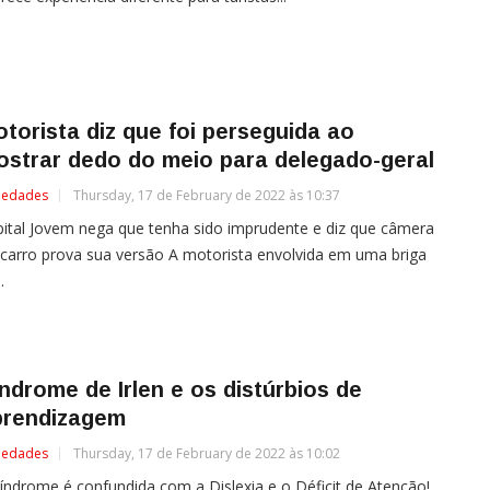
torista diz que foi perseguida ao
strar dedo do meio para delegado-geral
iedades
Thursday, 17 de February de 2022 às 10:37
ital Jovem nega que tenha sido imprudente e diz que câmera
carro prova sua versão A motorista envolvida em uma briga
.
ndrome de Irlen e os distúrbios de
prendizagem
iedades
Thursday, 17 de February de 2022 às 10:02
índrome é confundida com a Dislexia e o Déficit de Atenção!