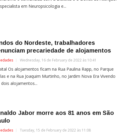
specialista em Neuropsicologia e...
ndos do Nordeste, trabalhadores
enunciam precariedade de alojamentos
iedades
Wednesday, 16 de February de 2022 às 10:41
ital Os alojamentos ficam na Rua Paulina Rapp, no Parque
las e na Rua Joaquim Murtinho, no Jardim Nova Era Vivendo
dois alojamentos...
rnaldo Jabor morre aos 81 anos em São
aulo
iedades
Tuesday, 15 de February de 2022 às 11:08