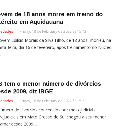
ovem de 18 anos morre em treino do
xército em Aquidauana
iedades
Friday, 18 de February de 2022 às 15:42
ovem Edilsio Morais da Silva Filho, de 18 anos, morreu, na
rta-feira, dia 16 de fevereiro, após treinamento no Núcleo
.
S tem o menor número de divórcios
sde 2009, diz IBGE
iedades
Friday, 18 de February de 2022 às 15:32
úmero de divórcios concedidos por meio judicial e
rajudiciais em Mato Grosso do Sul chegou a seu menor
amar desde 2009,...