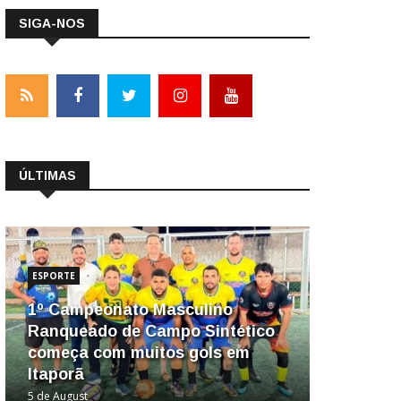
SIGA-NOS
ÚLTIMAS
ESPORTE
1º Campeonato Masculino
Ranqueado de Campo Sintético
começa com muitos gols em
Itaporã
5 de August