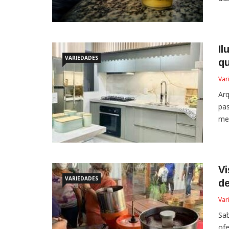
Il
VARIEDADES
q
Var
Ar
pas
mes
Vi
VARIEDADES
d
Var
Sab
ofe