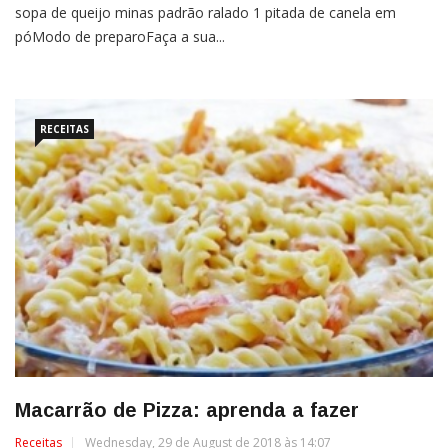
sopa de queijo minas padrão ralado 1 pitada de canela em
póModo de preparoFaça a sua...
RECEITAS
Macarrão de Pizza: aprenda a fazer
Receitas
Wednesday, 29 de August de 2018 às 14:07