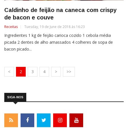
Caldinho de feijão na caneca com crispy
de bacon e couve
Receitas
Tuesday, 19 de June de 2018 às 16:23
Ingredientes 1 kg de feijão carioca cozido 1 cebola média
picada 2 dentes de alho amassados 4 colheres de sopa de
bacon picado...
<
2
3
4
>
>>
SIGA-NOS